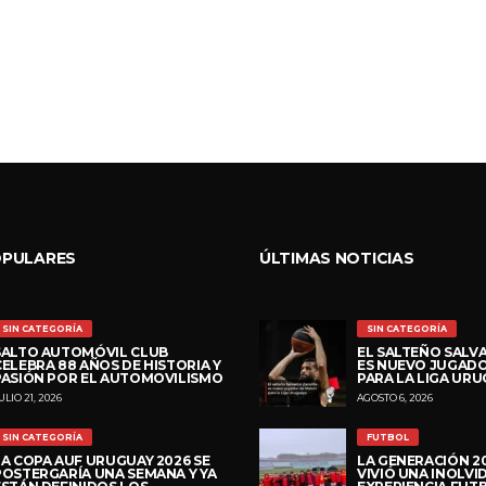
OPULARES
ÚLTIMAS NOTICIAS
SIN CATEGORÍA
SIN CATEGORÍA
SALTO AUTOMÓVIL CLUB
EL SALTEÑO SAL
CELEBRA 88 AÑOS DE HISTORIA Y
ES NUEVO JUGADO
PASIÓN POR EL AUTOMOVILISMO
PARA LA LIGA UR
ULIO 21, 2026
AGOSTO 6, 2026
SIN CATEGORÍA
FUTBOL
LA COPA AUF URUGUAY 2026 SE
LA GENERACIÓN 2
POSTERGARÍA UNA SEMANA Y YA
VIVIÓ UNA INOLVI