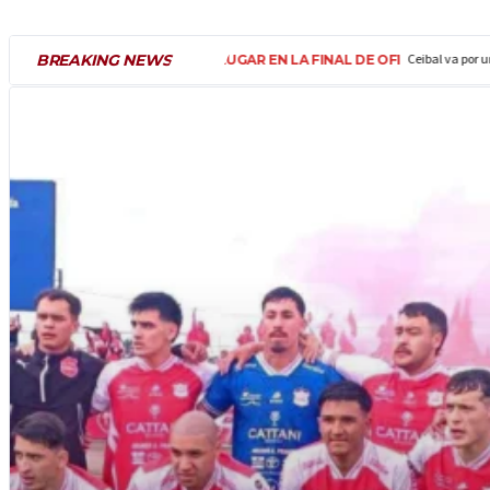
BREAKING NEWS
Ceibal va por un paso más...
N LA FINAL DE OFI
ARRANCA EL
SIN CATEGORÍA