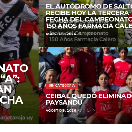
EL AUTÓDROMO DE SALT
RECIBE HOY LA TERCERA
FECHA DEL CAMPEONAT
150 AÑOS FARMACIA CAL
AGOSTO 9, 2026
5
0
NATO
“A”:
AN
SIN CATEGORÍA
CEIBAL QUEDÓ ELIMINAD
ECHA
PAYSANDÚ
AGOSTO 8, 2026
0