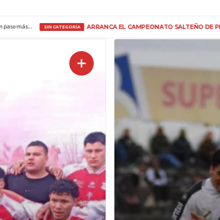
 CAMPEONATO SALTEÑO DE PRIMERA “A”: CINCO PARTIDOS LE DAN VID