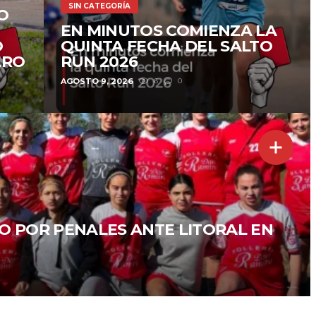
SIN CATEGORÍA
O
EN MINUTOS COMIENZA LA
O
QUINTA FECHA DEL SALTO
ERO
RUN 2026
AGOSTO 9, 2026
6
0
O POR PENALES ANTE LITORAL EN