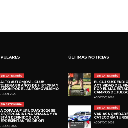
OPULARES
ÚLTIMAS NOTICIAS
SIN CATEGORÍA
SIN CATEGORÍA
SALTO AUTOMÓVIL CLUB
EL CUJ SUSPENDI
CELEBRA 88 AÑOS DE HISTORIA Y
ACTIVIDAD DEL FI
PASIÓN POR EL AUTOMOVILISMO
POR EL MAL ESTA
CAMPOS DE JUEG
ULIO 21, 2026
AGOSTO 7, 2026
SIN CATEGORÍA
SIN CATEGORÍA
LA COPA AUF URUGUAY 2026 SE
POSTERGARÍA UNA SEMANA Y YA
VARIAS NOVEDADE
ESTÁN DEFINIDOS LOS
CATEGORÍA TURIS
REPRESENTANTES DE OFI
AGOSTO 7, 2026
ULIO 29, 2026