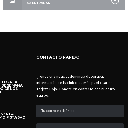
62
ENTRADAS
CONTACTO RÁPIDO
¿Tenés una noticia, denuncia deportiva,
Ó TODA LA
información de tu club o querés publicitar en
N DE SEMANA
Tarjeta Roja? Ponete en contacto con nuestro
DO DE LOS
O
equipo.
S EN LA
MO PISTA SAC