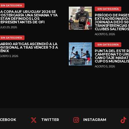
SIN CATEGORÍA
SIN CATEGORÍA
LA COPA AUF URUGUAY 2026 SE
POSTERGARÍA UNA SEMANA Y YA
PERÍODO DE PASE
ESTÁN DEFINIDOS LOS
EXTRAORDINARIO:
REPRESENTANTES DE OFI
JORNADA DEJÓ 50
TRANSFERENCIAS 
ULIO 29, 2026
CLUBES SALTEÑO
AGOSTO 5, 2026
SIN CATEGORÍA
BARRIO ARTIGAS ASCENDIÓ A LA
SIN CATEGORÍA
IVISIONAL A TRAS VENCER 7-3 A
FÉNIX
PUNTA DEL ESTE R
CAMPEONATO UR
GOSTO 3, 2026
CANOTAJE MARAT
CUPOS MUNDIALIS
AGOSTO 5, 2026
CEBOOK
TWITTER
INSTAGRAM