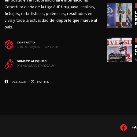
enfocado en el fútbol nacional e internacional.
Cobertura diaria de la Liga AUF Uruguaya, análisis,
fichajes, estadísticas, polémicas, resultados en
vivo y toda la actualidad del deporte que mueve al
país.
J
CONTACTO
CONTACTO@TARJETAROJA.UY
D
A
SUMATE AL EQUIPO
PRENSA@TARJETAROJA.UY
FACEBOOK
TWITTER
FA