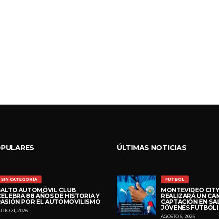
OPULARES
ÚLTIMAS NOTICIAS
SIN CATEGORÍA
FUTBOL
SALTO AUTOMÓVIL CLUB
MONTEVIDEO CIT
CELEBRA 88 AÑOS DE HISTORIA Y
REALIZARÁ UN C
PASIÓN POR EL AUTOMOVILISMO
CAPTACIÓN EN SA
JÓVENES FUTBOLI
ULIO 21, 2026
AGOSTO 6, 2026