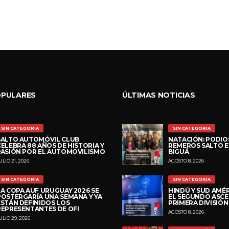
OPULARES
ÚLTIMAS NOTICIAS
SIN CATEGORÍA
SIN CATEGORÍA
SALTO AUTOMÓVIL CLUB
NATACIÓN: PODIOS
CELEBRA 88 AÑOS DE HISTORIA Y
REMEROS SALTO E
PASIÓN POR EL AUTOMOVILISMO
BIGUÁ
ULIO 21, 2026
AGOSTO 8, 2026
SIN CATEGORÍA
SIN CATEGORÍA
LA COPA AUF URUGUAY 2026 SE
HINDÚ Y SUD AMÉR
POSTERGARÍA UNA SEMANA Y YA
EL SEGUNDO ASCE
ESTÁN DEFINIDOS LOS
PRIMERA DIVISIÓN
REPRESENTANTES DE OFI
AGOSTO 8, 2026
ULIO 29, 2026