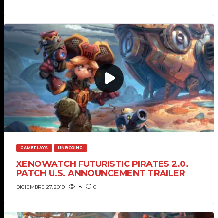
DICIEMBRE 27, 2019
COMPETITIONS
WATCH ALCHEMISTS VS CLOVERS
IN L.O. HEROES PRO LEAGUE
SEPTIEMBRE 27, 2019
COMPETITIONS
STREAMS
TEAM VACATION IN MANHATTAN.
WE EXPLORED ALL THE CITY
TOGETHER!
ABRIL 4, 2018
GAMEPLAYS
UNBOXING
XENOWATCH FUTURISTIC PIRATES 2.0.
PATCH U.S. ANNOUNCEMENT TRAILER
18
0
DICIEMBRE 27, 2019