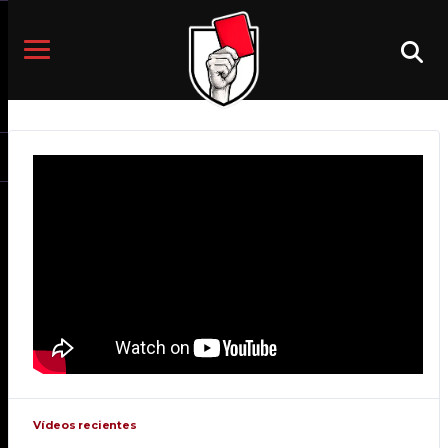
STREAMS
UNBOXING
DESTROY PLAYED THE FIRST
MISSION OF THE MERCENARIES
UPDATE WITH KELLY AND SAKI
DICIEMBRE 27, 2019
COMPETITIONS
WATCH ALCHEMISTS VS CLOVERS
IN L.O. HEROES PRO LEAGUE
SEPTIEMBRE 27, 2019
COMPETITIONS
STREAMS
TEAM VACATION IN MANHATTAN.
WE EXPLORED ALL THE CITY
TOGETHER!
ABRIL 4, 2018
Vídeos recientes