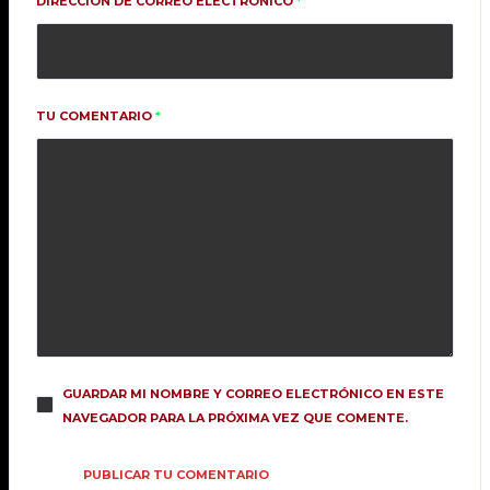
DIRECCIÓN DE CORREO ELECTRÓNICO
*
2.0. PATCH U.S. ANNOUNCEMENT
TRAILER
DICIEMBRE 27, 2019
TU COMENTARIO
*
GAMEPLAYS
STREAMS
TECH PIRATES ARE HAVING A HUGE
ARSENAL UPGRADE THIS
OCTOBER
DICIEMBRE 27, 2019
COMPETITIONS
STREAMS
BRD_WONDER TRIES OUT THE
NEXT MAGIC CHARACTER AND HER
SKILLS!
DICIEMBRE 27, 2019
GUARDAR MI NOMBRE Y CORREO ELECTRÓNICO EN ESTE
NAVEGADOR PARA LA PRÓXIMA VEZ QUE COMENTE.
STREAMS
UNBOXING
DESTROY PLAYED THE FIRST
MISSION OF THE MERCENARIES
UPDATE WITH KELLY AND SAKI