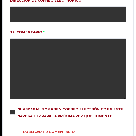
DIRECCIÓN DE CORREO ELECTRÓNICO
*
2.0. PATCH U.S. ANNOUNCEMENT
TRAILER
DICIEMBRE 27, 2019
TU COMENTARIO
*
GAMEPLAYS
STREAMS
TECH PIRATES ARE HAVING A HUGE
ARSENAL UPGRADE THIS
OCTOBER
DICIEMBRE 27, 2019
COMPETITIONS
STREAMS
BRD_WONDER TRIES OUT THE
NEXT MAGIC CHARACTER AND HER
SKILLS!
DICIEMBRE 27, 2019
GUARDAR MI NOMBRE Y CORREO ELECTRÓNICO EN ESTE
NAVEGADOR PARA LA PRÓXIMA VEZ QUE COMENTE.
STREAMS
UNBOXING
DESTROY PLAYED THE FIRST
MISSION OF THE MERCENARIES
UPDATE WITH KELLY AND SAKI