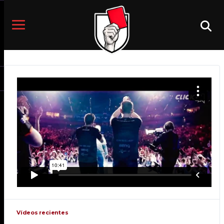
STREAMS
UNBOXING
DESTROY PLAYED THE FIRST
MISSION OF THE MERCENARIES
UPDATE WITH KELLY AND SAKI
DICIEMBRE 27, 2019
COMPETITIONS
WATCH ALCHEMISTS VS CLOVERS
IN L.O. HEROES PRO LEAGUE
SEPTIEMBRE 27, 2019
COMPETITIONS
STREAMS
TEAM VACATION IN MANHATTAN.
WE EXPLORED ALL THE CITY
TOGETHER!
ABRIL 4, 2018
Vídeos recientes