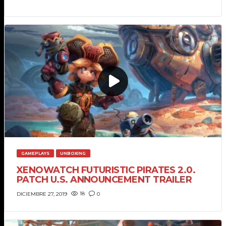
DICIEMBRE 27, 2019
COMPETITIONS
WATCH ALCHEMISTS VS CLOVERS
IN L.O. HEROES PRO LEAGUE
SEPTIEMBRE 27, 2019
COMPETITIONS
STREAMS
TEAM VACATION IN MANHATTAN.
WE EXPLORED ALL THE CITY
TOGETHER!
ABRIL 4, 2018
GAMEPLAYS
UNBOXING
XENOWATCH FUTURISTIC PIRATES 2.0.
PATCH U.S. ANNOUNCEMENT TRAILER
18
0
DICIEMBRE 27, 2019