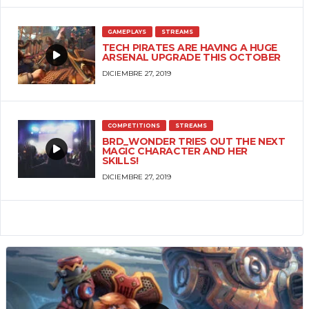
GAMEPLAYS
STREAMS
TECH PIRATES ARE HAVING A HUGE
ARSENAL UPGRADE THIS OCTOBER
DICIEMBRE 27, 2019
COMPETITIONS
STREAMS
BRD_WONDER TRIES OUT THE NEXT
MAGIC CHARACTER AND HER
SKILLS!
DICIEMBRE 27, 2019
STREAMS
UNBOXING
DESTROY PLAYED THE FIRST
MISSION OF THE MERCENARIES
UPDATE WITH KELLY AND SAKI
DICIEMBRE 27, 2019