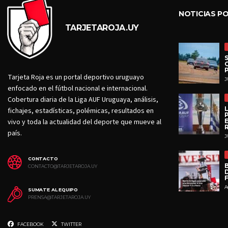
NOTICIAS P
TARJETAROJA.UY
Tarjeta Roja es un portal deportivo uruguayo
J
enfocado en el fútbol nacional e internacional.
Cobertura diaria de la Liga AUF Uruguaya, análisis,
fichajes, estadísticas, polémicas, resultados en
vivo y toda la actualidad del deporte que mueve al
país.
J
CONTACTO
CONTACTO@TARJETAROJA.UY
D
A
SUMATE AL EQUIPO
PRENSA@TARJETAROJA.UY
FACEBOOK
TWITTER