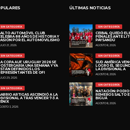
OPULARES
ÚLTIMAS NOTICIAS
SIN CATEGORÍA
SIN CATEGORÍA
SALTO AUTOMÓVIL CLUB
CEIBAL QUEDÓ EL
CELEBRA 88 AÑOS DE HISTORIA Y
PENALES ANTE LI
PASIÓN POR EL AUTOMOVILISMO
PAYSANDÚ
ULIO 21, 2026
AGOSTO 8, 2026
SIN CATEGORÍA
SIN CATEGORÍA
LA COPA AUF URUGUAY 2026 SE
SUD AMÉRICA VENC
POSTERGARÍA UNA SEMANA Y YA
LOGRÓ EL SEGUN
ESTÁN DEFINIDOS LOS
LA DIVISIONAL A
REPRESENTANTES DE OFI
AGOSTO 8, 2026
ULIO 29, 2026
SIN CATEGORÍA
SIN CATEGORÍA
NATACIÓN: PODIOS
BARRIO ARTIGAS ASCENDIÓ A LA
REMEROS SALTO E
IVISIONAL A TRAS VENCER 7-3 A
BIGUÁ
FÉNIX
AGOSTO 8, 2026
GOSTO 3, 2026