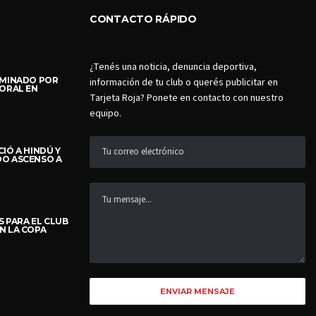
IN L.O. HEROES PRO LEAGUE
CONTACTO RÁPIDO
SEPTIEMBRE 27, 2019
¿Tenés una noticia, denuncia deportiva,
COMPETITIONS
STREAMS
IMINADO POR
información de tu club o querés publicitar en
TORAL EN
TEAM VACATION IN MANHATTAN.
Tarjeta Roja? Ponete en contacto con nuestro
WE EXPLORED ALL THE CITY
equipo.
TOGETHER!
ABRIL 4, 2018
IÓ A HINDÚ Y
DO ASCENSO A
 PARA EL CLUB
N LA COPA