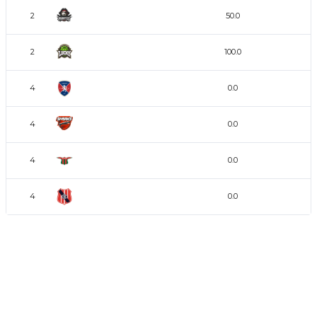
L.A. Pirates
2
50.0
Lucky Clovers
2
100.0
Albion Football Club
4
0.0
Bloody Wave
4
0.0
Boston River
4
0.0
Central Español
4
0.0