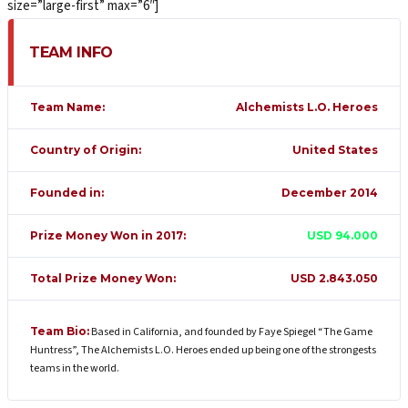
size=”large-first” max=”6″]
TEAM INFO
Team Name:
Alchemists L.O. Heroes
Country of Origin:
United States
Founded in:
December 2014
Prize Money Won in 2017:
USD 94.000
Total Prize Money Won:
USD 2.843.050
Team Bio:
Based in California, and founded by Faye Spiegel “The Game
Huntress”, The Alchemists L.O. Heroes ended up being one of the strongests
teams in the world.