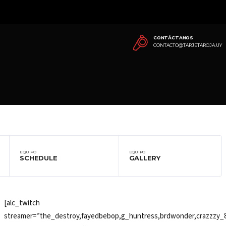
CONTÁCTANOS
CONTACTO@TARJETAROJA.UY
EQUIPO
EQUIPO
SCHEDULE
GALLERY
[alc_twitch
streamer=”the_destroy,fayedbebop,g_huntress,brdwonder,crazzzy_