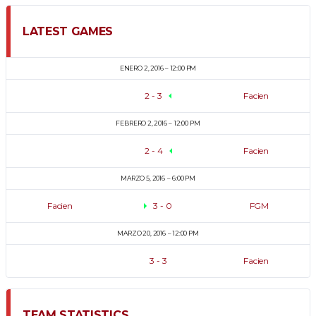
LATEST GAMES
ENERO 2, 2016
12:00 PM
2
-
3
Facien
FEBRERO 2, 2016
12:00 PM
2
-
4
Facien
MARZO 5, 2016
6:00 PM
Facien
3
-
0
FGM
MARZO 20, 2016
12:00 PM
3
-
3
Facien
TEAM STATISTICS