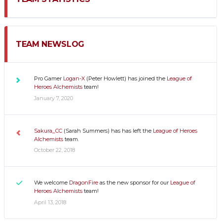
TEAM NEWSLOG
Pro Gamer
Logan-X
(Peter Howlett) has joined the
League of
Heroes Alchemists
team!
January 7, 2020
Sakura_CC
(Sarah Summers) has has left the
League of Heroes
Alchemists
team.
October 22, 2018
We welcome
DragonFire
as the new sponsor for our
League of
Heroes Alchemists
team!
April 13, 2018