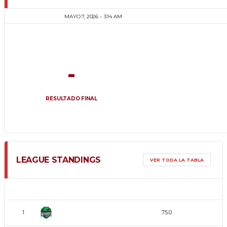
MAYO 7, 2026
3:14 AM
-
RESULTADO FINAL
LEAGUE STANDINGS
VER TODA LA TABLA
POS
EQUIPO
%
Alchemists
1
75.0