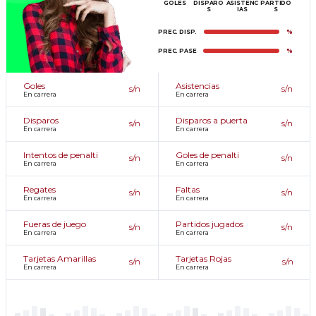
GOLES
DISPARO
ASISTENC
PARTIDO
S
IAS
S
PREC. DISP.
%
PREC. PASE
%
Goles
Asistencias
s/n
s/n
En carrera
En carrera
Disparos
Disparos a puerta
s/n
s/n
En carrera
En carrera
Intentos de penalti
Goles de penalti
s/n
s/n
En carrera
En carrera
Regates
Faltas
s/n
s/n
En carrera
En carrera
Fueras de juego
Partidos jugados
s/n
s/n
En carrera
En carrera
Tarjetas Amarillas
Tarjetas Rojas
s/n
s/n
En carrera
En carrera