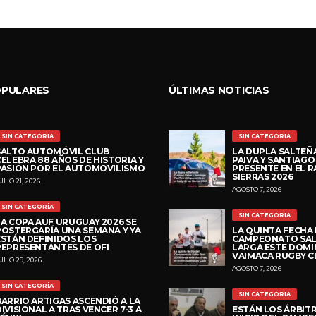
OPULARES
ÚLTIMAS NOTICIAS
SIN CATEGORÍA
SIN CATEGORÍA
SALTO AUTOMÓVIL CLUB
LA DUPLA SALTEÑ
CELEBRA 88 AÑOS DE HISTORIA Y
PAIVA Y SANTIAGO
PASIÓN POR EL AUTOMOVILISMO
PRESENTE EN EL R
SIERRAS 2026
ULIO 21, 2026
AGOSTO 7, 2026
SIN CATEGORÍA
SIN CATEGORÍA
LA COPA AUF URUGUAY 2026 SE
POSTERGARÍA UNA SEMANA Y YA
LA QUINTA FECHA
ESTÁN DEFINIDOS LOS
CAMPEONATO SAL
REPRESENTANTES DE OFI
LARGA ESTE DOMI
VAIMACA RUGBY C
ULIO 29, 2026
AGOSTO 7, 2026
SIN CATEGORÍA
SIN CATEGORÍA
BARRIO ARTIGAS ASCENDIÓ A LA
IVISIONAL A TRAS VENCER 7-3 A
ESTÁN LOS ÁRBITR