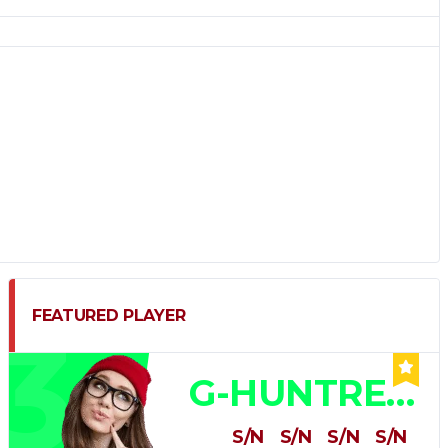
3
FEATURED PLAYER
G-HUNTRESS
S/N
S/N
S/N
S/N