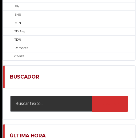
PA
SH%
MIN
TD Avg
TD%
Remates
CMP%
BUSCADOR
BUSCAR
ÚLTIMA HORA