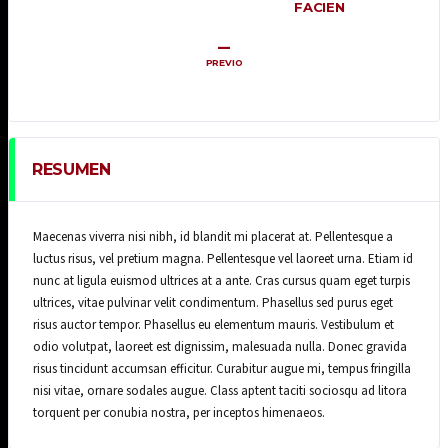
FACIEN
–
PREVIO
RESUMEN
Maecenas viverra nisi nibh, id blandit mi placerat at. Pellentesque a
luctus risus, vel pretium magna. Pellentesque vel laoreet urna. Etiam id
nunc at ligula euismod ultrices at a ante. Cras cursus quam eget turpis
ultrices, vitae pulvinar velit condimentum. Phasellus sed purus eget
risus auctor tempor. Phasellus eu elementum mauris. Vestibulum et
odio volutpat, laoreet est dignissim, malesuada nulla. Donec gravida
risus tincidunt accumsan efficitur. Curabitur augue mi, tempus fringilla
nisi vitae, ornare sodales augue. Class aptent taciti sociosqu ad litora
torquent per conubia nostra, per inceptos himenaeos.