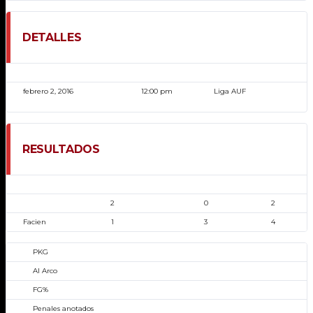
DETALLES
FECHA
HORA
LIGA
febrero 2, 2016
12:00 pm
Liga AUF
RESULTADOS
EQUIPO
GOLES 1ERA MITAD
GOLES 2DA MITAD
GOLES
2
0
2
Facien
1
3
4
PKG
Al Arco
FG%
Penales anotados