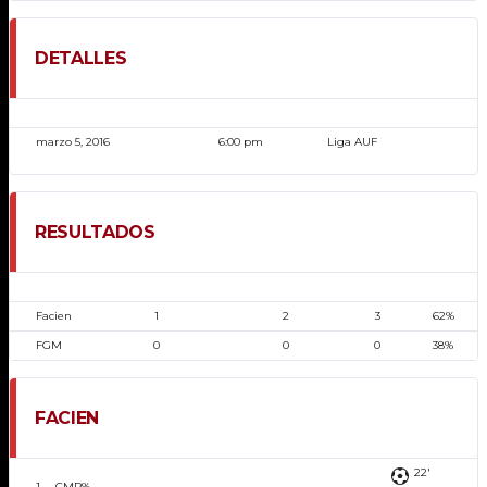
DETALLES
FECHA
HORA
LIGA
marzo 5, 2016
6:00 pm
Liga AUF
RESULTADOS
EQUIPO
GOLES 1ERA MITAD
GOLES 2DA MITAD
GOLES
POSESIÓN
Facien
1
2
3
62%
FGM
0
0
0
38%
FACIEN
22'
1
CMP%