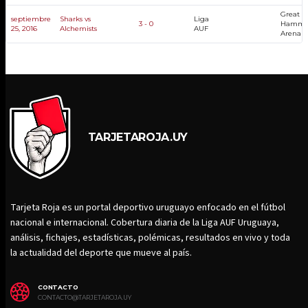
Great
septiembre
Sharks vs
Liga
3 - 0
Hamme
25, 2016
Alchemists
AUF
Arena
TARJETAROJA.UY
Tarjeta Roja es un portal deportivo uruguayo enfocado en el fútbol
nacional e internacional. Cobertura diaria de la Liga AUF Uruguaya,
análisis, fichajes, estadísticas, polémicas, resultados en vivo y toda
la actualidad del deporte que mueve al país.
CONTACTO
CONTACTO@TARJETAROJA.UY