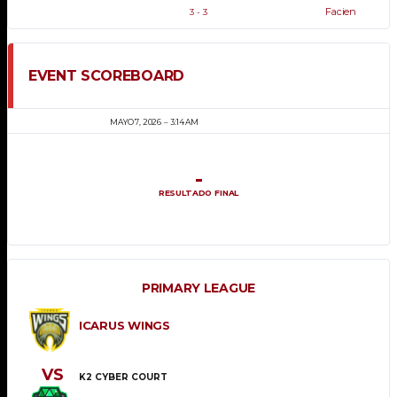
Facien
3
-
3
EVENT SCOREBOARD
MAYO 7, 2026
3:14 AM
-
RESULTADO FINAL
PRIMARY LEAGUE
ICARUS WINGS
VS
K2 CYBER COURT