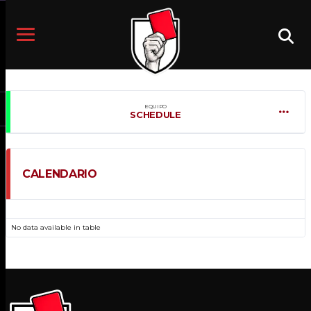
EQUIPO
SCHEDULE
CALENDARIO
FECHA
EVENTO
HORA
LIGA
TEMPORADA
PABELLÓN
No data available in table