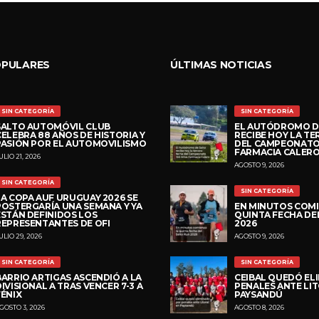
OPULARES
ÚLTIMAS NOTICIAS
SIN CATEGORÍA
SIN CATEGORÍA
SALTO AUTOMÓVIL CLUB
EL AUTÓDROMO D
CELEBRA 88 AÑOS DE HISTORIA Y
RECIBE HOY LA TE
PASIÓN POR EL AUTOMOVILISMO
DEL CAMPEONATO
FARMACIA CALER
ULIO 21, 2026
AGOSTO 9, 2026
SIN CATEGORÍA
SIN CATEGORÍA
LA COPA AUF URUGUAY 2026 SE
POSTERGARÍA UNA SEMANA Y YA
EN MINUTOS COMI
ESTÁN DEFINIDOS LOS
QUINTA FECHA DE
REPRESENTANTES DE OFI
2026
ULIO 29, 2026
AGOSTO 9, 2026
SIN CATEGORÍA
SIN CATEGORÍA
BARRIO ARTIGAS ASCENDIÓ A LA
CEIBAL QUEDÓ EL
IVISIONAL A TRAS VENCER 7-3 A
PENALES ANTE LI
FÉNIX
PAYSANDÚ
GOSTO 3, 2026
AGOSTO 8, 2026