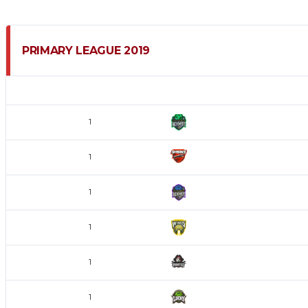
PRIMARY LEAGUE 2019
POS
EQUIPO
Alchemists
1
Bloody Wave
1
Draconians
1
Icarus Wings
1
L.A. Pirates
1
Lucky Clovers
1