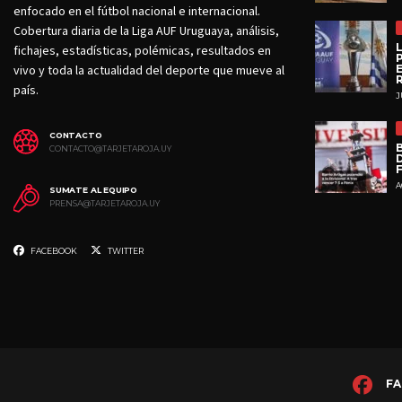
enfocado en el fútbol nacional e internacional.
Cobertura diaria de la Liga AUF Uruguaya, análisis,
fichajes, estadísticas, polémicas, resultados en
vivo y toda la actualidad del deporte que mueve al
país.
J
CONTACTO
CONTACTO@TARJETAROJA.UY
D
A
SUMATE AL EQUIPO
PRENSA@TARJETAROJA.UY
FACEBOOK
TWITTER
FA