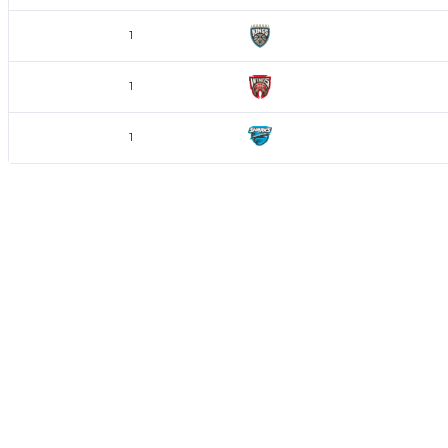
Ocean Kings
1
Red Wings
1
Sharks
1