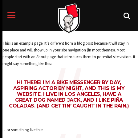
This is an example page. It’s different from a blog post because it will stay in
one place and will show up in your site navigation (in most themes). Most
people start with an About page that introduces them to potential site visitors. It
might say something like this:
HI THERE! I’M A BIKE MESSENGER BY DAY,
ASPIRING ACTOR BY NIGHT, AND THIS IS MY
WEBSITE. I LIVE IN LOS ANGELES, HAVE A
GREAT DOG NAMED JACK, AND I LIKE PIÑA
COLADAS. (AND GETTIN’ CAUGHT IN THE RAIN.)
…or something like this: