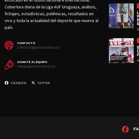
enfocado en el fútbol nacional e internacional.
Cobertura diaria de la Liga AUF Uruguaya, análisis,
fichajes, estadísticas, polémicas, resultados en
vivo y toda la actualidad del deporte que mueve al
país.
J
CONTACTO
CONTACTO@TARJETAROJA.UY
D
A
SUMATE AL EQUIPO
PRENSA@TARJETAROJA.UY
FACEBOOK
TWITTER
FA