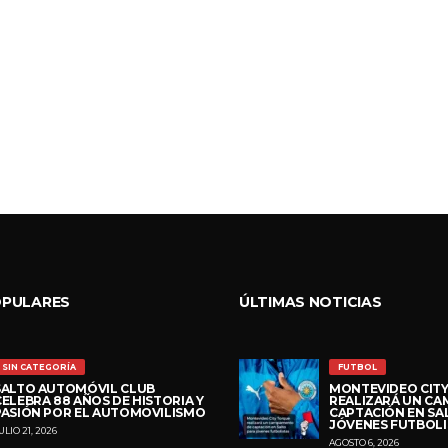
OPULARES
ÚLTIMAS NOTICIAS
SIN CATEGORÍA
FUTBOL
SALTO AUTOMÓVIL CLUB
MONTEVIDEO CIT
CELEBRA 88 AÑOS DE HISTORIA Y
REALIZARÁ UN C
PASIÓN POR EL AUTOMOVILISMO
CAPTACIÓN EN SA
JÓVENES FUTBOLI
ULIO 21, 2026
AGOSTO 6, 2026