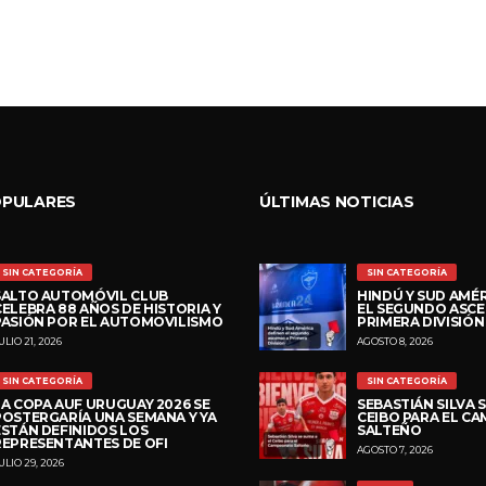
OPULARES
ÚLTIMAS NOTICIAS
SIN CATEGORÍA
SIN CATEGORÍA
SALTO AUTOMÓVIL CLUB
HINDÚ Y SUD AMÉR
CELEBRA 88 AÑOS DE HISTORIA Y
EL SEGUNDO ASCE
PASIÓN POR EL AUTOMOVILISMO
PRIMERA DIVISIÓN
ULIO 21, 2026
AGOSTO 8, 2026
SIN CATEGORÍA
SIN CATEGORÍA
LA COPA AUF URUGUAY 2026 SE
SEBASTIÁN SILVA S
POSTERGARÍA UNA SEMANA Y YA
CEIBO PARA EL C
ESTÁN DEFINIDOS LOS
SALTEÑO
REPRESENTANTES DE OFI
AGOSTO 7, 2026
ULIO 29, 2026