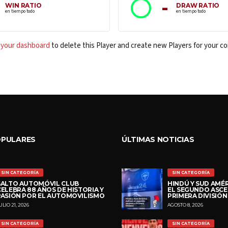
-
WIN RATIO
DRAW RATIO
en tiempo todo
en tiempo todo
o
your dashboard
to delete this Player and create new Players for your c
OPULARES
ÚLTIMAS NOTICIAS
SIN CATEGORÍA
SIN CATEGORÍA
SALTO AUTOMÓVIL CLUB
HINDÚ Y SUD AMÉR
CELEBRA 88 AÑOS DE HISTORIA Y
EL SEGUNDO ASCE
PASIÓN POR EL AUTOMOVILISMO
PRIMERA DIVISIÓN
ULIO 21, 2026
AGOSTO 8, 2026
SIN CATEGORÍA
SIN CATEGORÍA