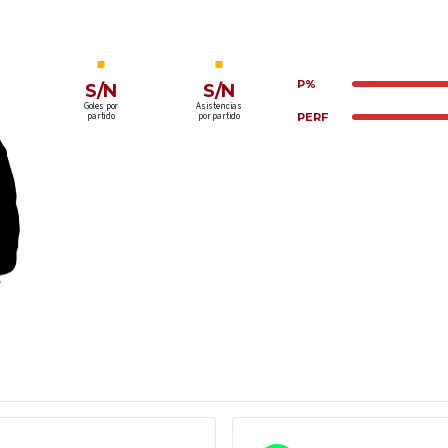
P%
S/N
S/N
Goles por
Asistencias
partido
por partido
PERF