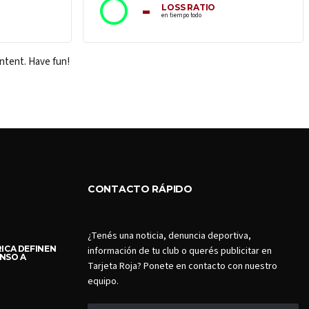
-
LOSS RATIO
en tiempo todo
ontent. Have fun!
CONTACTO RÁPIDO
¿Tenés una noticia, denuncia deportiva,
ICA DEFINEN
información de tu club o querés publicitar en
NSO A
Tarjeta Roja? Ponete en contacto con nuestro
equipo.