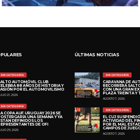
OPULARES
ÚLTIMAS NOTICIAS
SIN CATEGORÍA
SIN CATEGORÍA
SALTO AUTOMÓVIL CLUB
CARAVANA DE AU
CELEBRA 88 AÑOS DE HISTORIA Y
RECORRERÁ SALTO
PASIÓN POR EL AUTOMOVILISMO
CON UNA GRAN EX
PLAZA TREINTA Y 
ULIO 21, 2026
AGOSTO 7, 2026
SIN CATEGORÍA
SIN CATEGORÍA
LA COPA AUF URUGUAY 2026 SE
POSTERGARÍA UNA SEMANA Y YA
EL CUJ SUSPENDI
ESTÁN DEFINIDOS LOS
ACTIVIDAD DEL FI
REPRESENTANTES DE OFI
POR EL MAL ESTA
CAMPOS DE JUEG
ULIO 29, 2026
AGOSTO 7, 2026