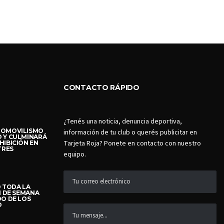
CONTACTO RÁPIDO
¿Tenés una noticia, denuncia deportiva,
TOMOVILISMO
información de tu club o querés publicitar en
 Y CULMINARÁ
Tarjeta Roja? Ponete en contacto con nuestro
HIBICIÓN EN
TRES
equipo.
Ó TODA LA
N DE SEMANA
DO DE LOS
O