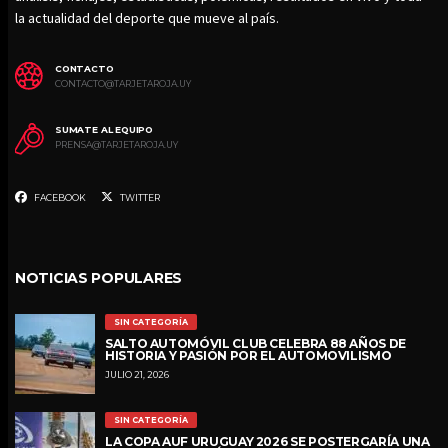
la actualidad del deporte que mueve al país.
CONTACTO
CONTACTO@TARJETAROJA.UY
SUMATE AL EQUIPO
PRENSA@TARJETAROJA.UY
FACEBOOK
TWITTER
NOTICIAS POPULARES
SIN CATEGORÍA
SALTO AUTOMÓVIL CLUB CELEBRA 88 AÑOS DE
HISTORIA Y PASIÓN POR EL AUTOMOVILISMO
JULIO 21, 2026
SIN CATEGORÍA
LA COPA AUF URUGUAY 2026 SE POSTERGARÍA UNA