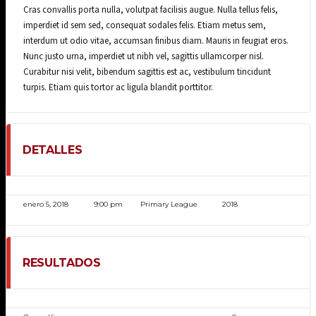
Cras convallis porta nulla, volutpat facilisis augue. Nulla tellus felis,
imperdiet id sem sed, consequat sodales felis. Etiam metus sem,
interdum ut odio vitae, accumsan finibus diam. Mauris in feugiat eros.
Nunc justo urna, imperdiet ut nibh vel, sagittis ullamcorper nisl.
Curabitur nisi velit, bibendum sagittis est ac, vestibulum tincidunt
turpis. Etiam quis tortor ac ligula blandit porttitor.
DETALLES
FECHA
HORA
LIGA
TEMPORADA
enero 5, 2018
9:00 pm
Primary League
2018
RESULTADOS
EQUIPO
PUNTOS