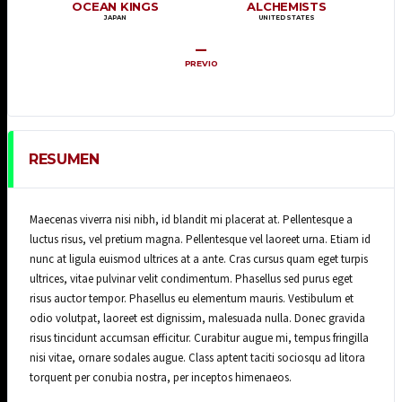
OCEAN KINGS
ALCHEMISTS
JAPAN
UNITED STATES
–
PREVIO
RESUMEN
Maecenas viverra nisi nibh, id blandit mi placerat at. Pellentesque a
luctus risus, vel pretium magna. Pellentesque vel laoreet urna. Etiam id
nunc at ligula euismod ultrices at a ante. Cras cursus quam eget turpis
ultrices, vitae pulvinar velit condimentum. Phasellus sed purus eget
risus auctor tempor. Phasellus eu elementum mauris. Vestibulum et
odio volutpat, laoreet est dignissim, malesuada nulla. Donec gravida
risus tincidunt accumsan efficitur. Curabitur augue mi, tempus fringilla
nisi vitae, ornare sodales augue. Class aptent taciti sociosqu ad litora
torquent per conubia nostra, per inceptos himenaeos.