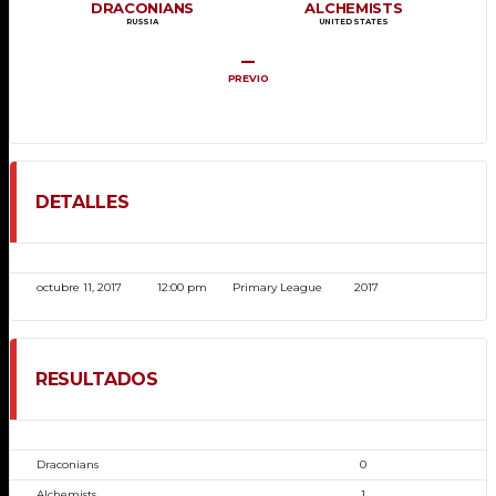
DRACONIANS
ALCHEMISTS
RUSSIA
UNITED STATES
–
PREVIO
DETALLES
FECHA
HORA
LIGA
TEMPORADA
octubre 11, 2017
12:00 pm
Primary League
2017
RESULTADOS
EQUIPO
PUNTOS
Draconians
0
Alchemists
1