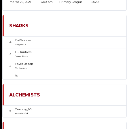
marzo 29, 2021
6:00 pm
Primary League
2020
SHARKS
BrdWonder
4
Ragnark
G-Huntress
3
Jaxxy Reev
FayedBebop
2
Valkyrine
%
ALCHEMISTS
Crazzzy_80
5
Bloodshid