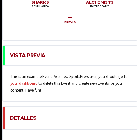
SHARKS
ALCHEMISTS
SOUTH KOREA
UNITED STATES
–
PREVIO
VISTA PREVIA
This is an example Event. As a new SportsPress user, you should go to
your dashboard
to delete this Event and create new Events for your
content. Have fun!
DETALLES
FECHA
HORA
LIGA
TEMPORADA