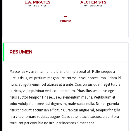
L.A. PIRATES
ALCHEMISTS
UNITED STATES
UNITED STATES
–
PREVIO
RESUMEN
Maecenas viverra nisi nibh, id blandit mi placerat at. Pellentesque a
luctus risus, vel pretium magna. Pellentesque vel laoreet urna. Etiam id
nunc at ligula euismod ultrices at a ante. Cras cursus quam eget turpis
ultrices, vitae pulvinar velit condimentum. Phasellus sed purus eget
risus auctor tempor. Phasellus eu elementum mauris. Vestibulum et
odio volutpat, laoreet est dignissim, malesuada nulla. Donec gravida
risus tincidunt accumsan efficitur. Curabitur augue mi, tempus fringilla
nisi vitae, ornare sodales augue. Class aptent taciti sociosqu ad litora
torquent per conubia nostra, per inceptos himenaeos.