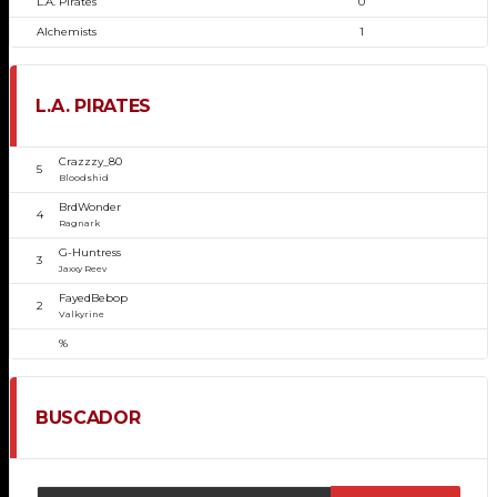
L.A. Pirates
0
Alchemists
1
L.A. PIRATES
Crazzzy_80
5
Bloodshid
BrdWonder
4
Ragnark
G-Huntress
3
Jaxxy Reev
FayedBebop
2
Valkyrine
%
BUSCADOR