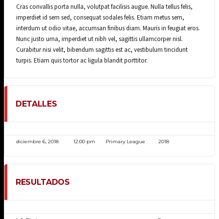
Cras convallis porta nulla, volutpat facilisis augue. Nulla tellus felis,
imperdiet id sem sed, consequat sodales felis. Etiam metus sem,
interdum ut odio vitae, accumsan finibus diam. Mauris in feugiat eros.
Nunc justo urna, imperdiet ut nibh vel, sagittis ullamcorper nisl.
Curabitur nisi velit, bibendum sagittis est ac, vestibulum tincidunt
turpis. Etiam quis tortor ac ligula blandit porttitor.
DETALLES
FECHA
HORA
LIGA
TEMPORADA
diciembre 6, 2018
12:00 pm
Primary League
2018
RESULTADOS
EQUIPO
PUNTOS