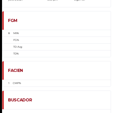
FGM
8
MIN
FG%
TD Avg
TD%
FACIEN
1
CMP%
BUSCADOR