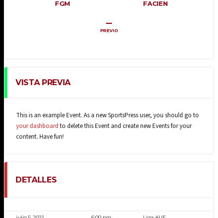
FGM
FACIEN
–
PREVIO
VISTA PREVIA
This is an example Event. As a new SportsPress user, you should go to
your dashboard
to delete this Event and create new Events for your
content. Have fun!
DETALLES
FECHA
HORA
LIGA
julio 5, 2021
6:00 pm
Liga AUF